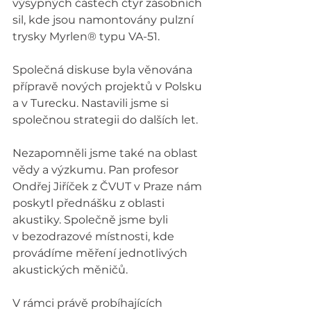
výsypných částech čtyř zásobních 
sil, kde jsou namontovány pulzní 
trysky Myrlen® typu VA-51.
Společná diskuse byla věnována 
přípravě nových projektů v Polsku 
a v Turecku. Nastavili jsme si 
společnou strategii do dalších let.  
Nezapomněli jsme také na oblast 
vědy a výzkumu. Pan profesor 
Ondřej Jiříček z ČVUT v Praze nám 
poskytl přednášku z oblasti 
akustiky. Společně jsme byli 
v bezodrazové místnosti, kde 
provádíme měření jednotlivých 
akustických měničů.
V rámci právě probíhajících 